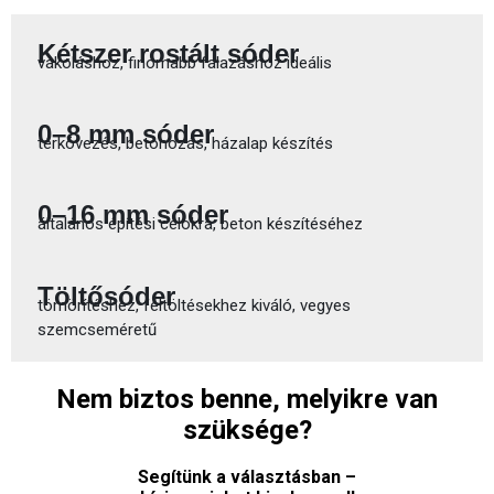
Kétszer rostált sóder
vakoláshoz, finomabb falazáshoz ideális
0–8 mm sóder
térkövezés, betonozás, házalap készítés
0–16 mm sóder
általános építési célokra, beton készítéséhez
Töltősóder
tömörítéshez, feltöltésekhez kiváló, vegyes
szemcseméretű
Nem biztos benne, melyikre van
szüksége?
Segítünk a választásban –