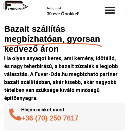
Több, mint
30 éve Önökkel!
Bazalt szállítás
megbízhatóan, gyorsan
kedvező áron
Ha olyan anyagot keres, ami kemény, időtálló,
és nagy teherbírású, a bazalt zúzalék a legjobb
választás. A Fuvar-Oda.hu megbízható partner
bazalt szállításban, akár kisebb, akár nagyobb
tételben van szüksége kiváló minőségű
építőanyagra.
Hívjon minket most:
+36 (70) 250 7617