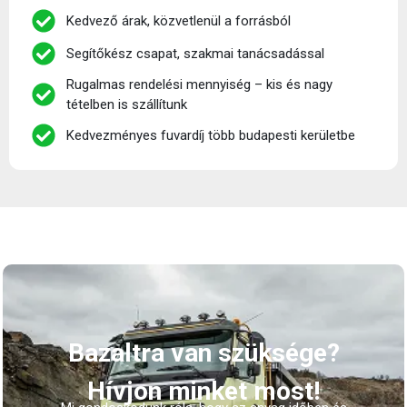
Kedvező árak, közvetlenül a forrásból
Segítőkész csapat, szakmai tanácsadással
Rugalmas rendelési mennyiség – kis és nagy
tételben is szállítunk
Kedvezményes fuvardíj több budapesti kerületbe
Bazaltra van szüksége?
Hívjon minket most!