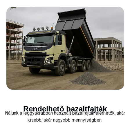
Rendelhető bazaltfajták
Nálunk a leggyakrabban használt bazalfajták elérhetők, akár
kisebb, akár nagyobb mennyiségben: