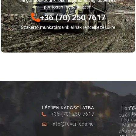
Mi gondoskodunk róla, hogy az anyag időben és
pontosan megérkezzen.
+36 (70) 250 7617
Szakértő munkatársaink állnak rendelkezésükre
LÉPJEN
KAPCSOLATBA
Homo
FO
+36 (70) 250 7617
LI
szállít
Főolda
info@fuvar-oda.hu
Murv
Kavic
szállít